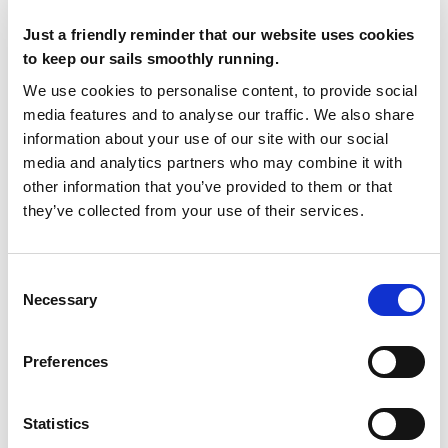
gioia e soddisfazione.
Just a friendly reminder that our website uses cookies
La nostra passione viene ripagata nel
to keep our sails smoothly running.
migliore dei modi:
Bai – Lina Rossa
We use cookies to personalise content, to provide social
domina su tutte, vincendo non solo la
media features and to analyse our traffic. We also share
regata ma anche il DRIF Award grazie al
information about your use of our site with our social
media and analytics partners who may combine it with
suo design innovativo.
other information that you’ve provided to them or that
E non è finita qui:
they’ve collected from your use of their services.
Dedalo
conclude subito dietro BAI –
Lina Rossa, in entrambe le competizioni
.
C
Lina chiude quarta
, ad un pelo dal
Necessary
o
podio… non volevamo esagerare!
n
s
Preferences
Il nostro 2023: la storia continua
e
n
t
Statistics
La SuMoth challenge: il primo
S