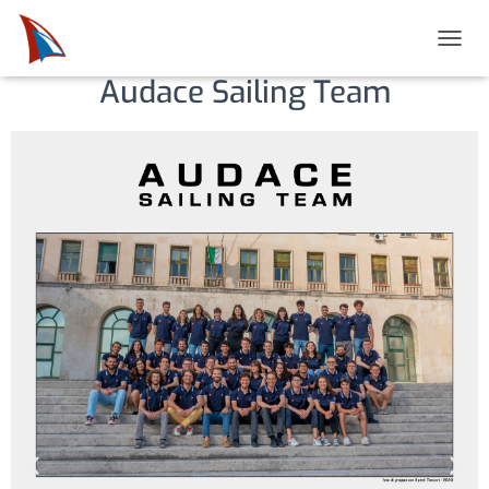
N
A
Audace Sailing Team
V
I
G
A
Z
I
O
N
E
T
O
G
G
L
E