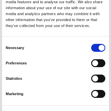
media features and to analyse our traffic. We also share
comunicazione che si ispira a quella dei team sportivi
information about your use of our site with our social
di più alto livello. In più, una sfida nella sfida: cercare
media and analytics partners who may combine it with
soluzioni ecosostenibili, senza rinunciare alla
other information that you’ve provided to them or that
performance. Ecco a voi Audace Sailing Team.
they’ve collected from your use of their services.
Progettazione
C
Necessary
o
n
Learn more
s
Preferences
e
Cantiere
n
t
Statistics
S
Learn more
e
Marketing
l
LCA & Materiali
e
c