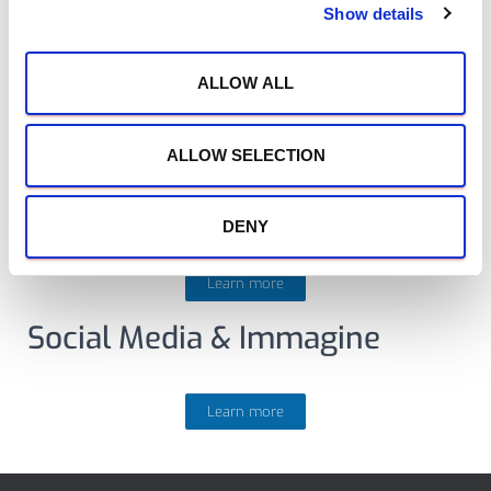
Show details
t
Learn more
i
o
Equipaggio
ALLOW ALL
n
ALLOW SELECTION
Learn more
Marketing & Comunicazione
DENY
Learn more
Social Media & Immagine
Learn more