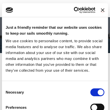
N
A
V
I
Just a friendly reminder that our website uses cookies
G
Progetti di ricerca
to keep our sails smoothly running.
A
Z
We use cookies to personalise content, to provide social
I
media features and to analyse our traffic. We also share
O
information about your use of our site with our social
N
media and analytics partners who may combine it with
E
T
other information that you’ve provided to them or that
La ricerca è per definizione movimento: ciò
O
they’ve collected from your use of their services.
che era vero ieri non lo è più oggi, e sarà
G
G
ancora modificato domani.
L
E
C
Piero Angela
Necessary
o
n
La ricerca rappresenta per Audace Sailing Team un
s
Preferences