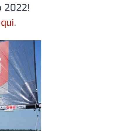
p 2022!
o
qui
.