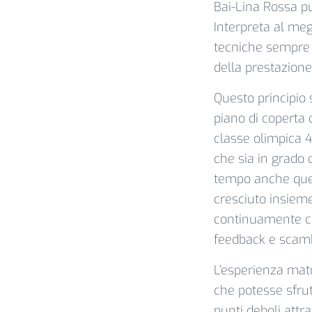
Bai-Lina Rossa p
Interpreta al megl
tecniche sempre p
della prestazione
Questo principio s
piano di coperta d
classe olimpica 4
che sia in grado 
tempo anche quest
cresciuto insieme
continuamente con
feedback e scamb
L’esperienza matu
che potesse sfrutt
punti deboli attra