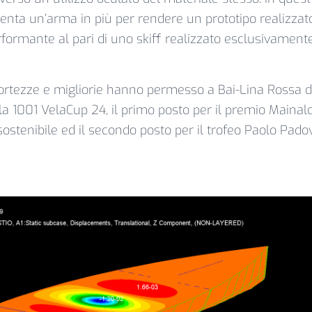
enta un’arma in più per rendere un prototipo realizzato
rformante al pari di uno skiff realizzato esclusivamente
ortezze e migliorie hanno permesso a Bai-Lina Rossa di
la 1001 VelaCup 24, il primo posto per il premio Maina
sostenibile ed il secondo posto per il trofeo Paolo Pado