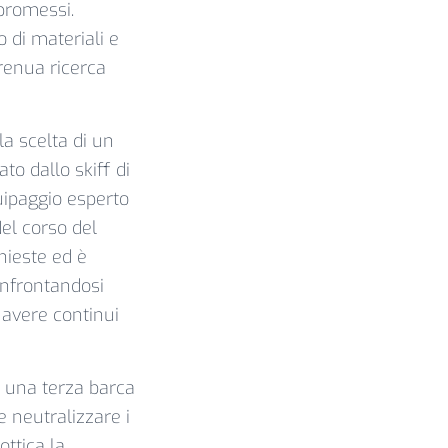
promessi.
o di materiali e
renua ricerca
la scelta di un
to dallo skiff di
uipaggio esperto
el corso del
hieste ed è
onfrontandosi
 avere continui
e una terza barca
e neutralizzare i
ottica la