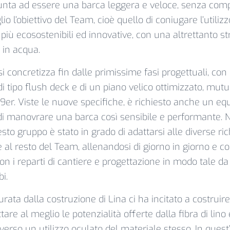
unta ad essere una barca leggera e veloce, senza com
io l’obiettivo del Team, cioè quello di coniugare l’utilizz
iù ecosostenibili ed innovative, con una altrettanto st
 in acqua.
i concretizza fin dalle primissime fasi progettuali, con 
i tipo flush deck e di un piano velico ottimizzato, mutua
9er. Viste le nuove specifiche, è richiesto anche un eq
di manovrare una barca così sensibile e performante. N
o gruppo è stato in grado di adattarsi alle diverse ric
 al resto del Team, allenandosi di giorno in giorno e c
 i reparti di cantiere e progettazione in modo tale da
i.
rata dalla costruzione di Lina ci ha incitato a costruir
are al meglio le potenzialità offerte dalla fibra di lino 
verso un utilizzo oculato del materiale stesso. In quest’