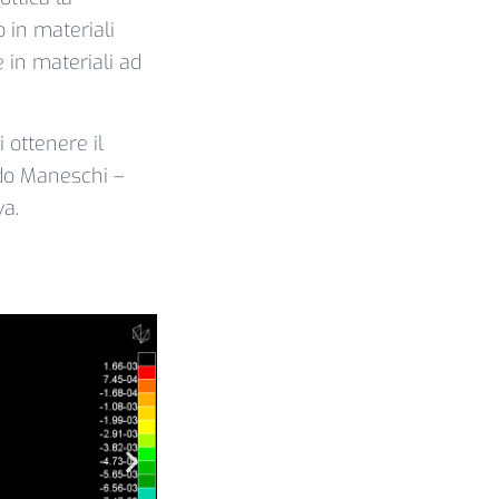
 in materiali
 in materiali ad
 ottenere il
ldo Maneschi –
va.